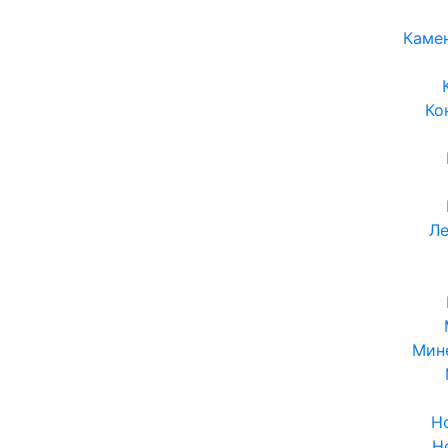
Каме
Ко
Ле
Мин
Н
Н