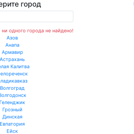
ерите город
 ни одного города не найдено!
Азов
Анапа
Армавир
Астрахань
елая Калитва
елореченск
ладикавказ
Волгоград
Волгодонск
Геленджик
Грозный
Динская
Евпатория
Ейск