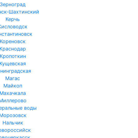
Зерноград
нск-Шахтинский
Керчь
Кисловодск
нстантиновск
Кореновск
Краснодар
Кропоткин
Кущевская
нинградская
Магас
Майкоп
Махачкала
Миллерово
еральные воды
Морозовск
Нальчик
овороссийск
овочеркасск