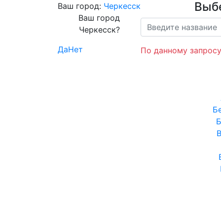
Выб
Ваш город:
Черкесск
Ваш город
Черкесск?
Да
Нет
По данному запросу
Б
Б
В