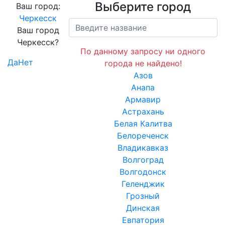
Выберите город
Ваш город:
Черкесск
Ваш город
Черкесск?
По данному запросу ни одного
Да
Нет
города не найдено!
Азов
Анапа
Армавир
Астрахань
Белая Калитва
Белореченск
Владикавказ
Волгоград
Волгодонск
Геленджик
Грозный
Динская
Евпатория