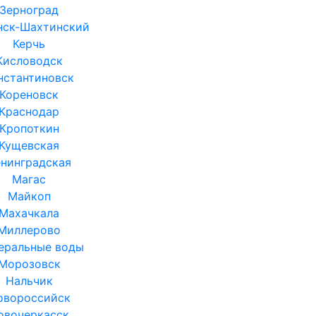
Зерноград
нск-Шахтинский
Керчь
Кисловодск
нстантиновск
Кореновск
Краснодар
Кропоткин
Кущевская
нинградская
Магас
Майкоп
Махачкала
Миллерово
еральные воды
Морозовск
Нальчик
овороссийск
овочеркасск