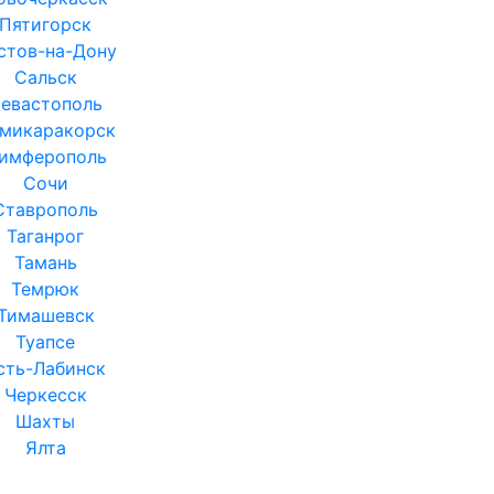
Пятигорск
стов-на-Дону
Сальск
евастополь
микаракорск
имферополь
Сочи
Ставрополь
Таганрог
Тамань
Темрюк
Тимашевск
Туапсе
сть-Лабинск
Черкесск
Шахты
Ялта