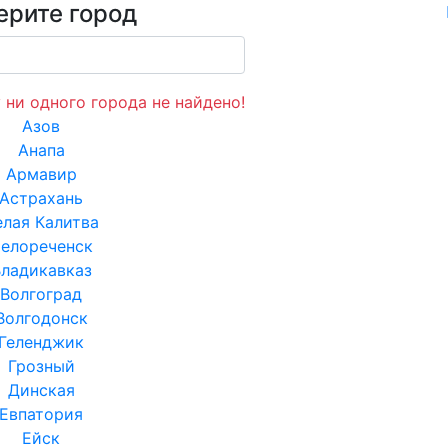
ерите город
 ни одного города не найдено!
Азов
Анапа
Армавир
Астрахань
елая Калитва
елореченск
ладикавказ
Волгоград
Волгодонск
Геленджик
Грозный
Динская
Евпатория
Ейск