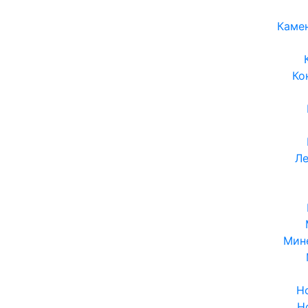
Каме
Ко
Ле
Мин
Н
Н