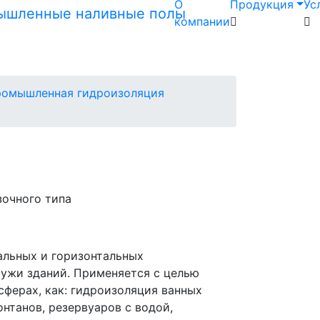
О
Продукция
Ус
компании
омышленная гидроизоляция
зочного типа
альных и горизонтальных
ужи зданий. Применяется с целью
сферах, как: гидроизоляция ванных
онтанов, резервуаров с водой,