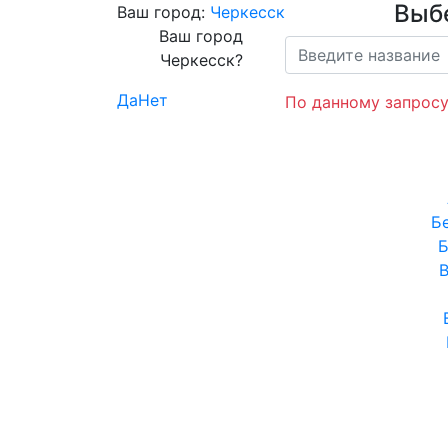
Выб
Ваш город:
Черкесск
Ваш город
Черкесск?
Да
Нет
По данному запросу
Б
Б
В